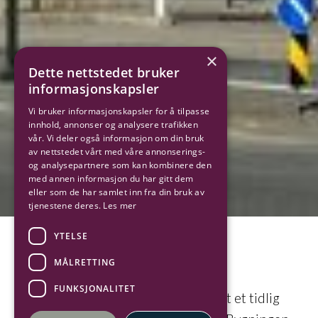
×
Dette nettstedet bruker
informasjonskapsler
Vi bruker informasjonskapsler for å tilpasse
innhold, annonser og analysere trafikken
vår. Vi deler også informasjon om din bruk
av nettstedet vårt med våre annonserings-
og analysepartnere som kan kombinere den
med annen informasjon du har gitt dem
eller som de har samlet inn fra din bruk av
tjenestene deres.
Les mer
YTELSE
MÅLRETTING
Bankbygget
FUNKSJONALITET
På Wiels plass ble det i 1942 oppført et tidlig