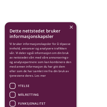
×
Dette nettstedet bruker
informasjonskapsler
Vi bruker informasjonskapsler for å tilpasse
innhold, annonser og analysere trafikken
vår. Vi deler også informasjon om din bruk
av nettstedet vårt med våre annonserings-
og analysepartnere som kan kombinere den
med annen informasjon du har gitt dem
eller som de har samlet inn fra din bruk av
tjenestene deres.
Les mer
YTELSE
MÅLRETTING
FUNKSJONALITET